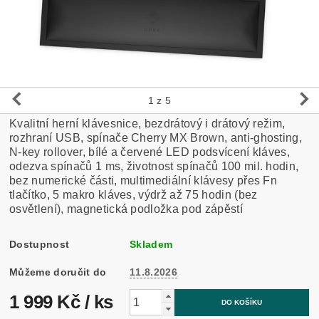
1
z 5
Kvalitní herní klávesnice, bezdrátový i drátový režim,
rozhraní USB, spínače Cherry MX Brown, anti-ghosting,
N-key rollover, bílé a červené LED podsvícení kláves,
odezva spínačů 1 ms, životnost spínačů 100 mil. hodin,
bez numerické části, multimediální klávesy přes Fn
tlačítko, 5 makro kláves, výdrž až 75 hodin (bez
osvětlení), magnetická podložka pod zápěstí
Dostupnost
Skladem
Můžeme doručit do
11.8.2026
1 999 Kč
/ ks