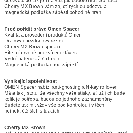
odezvou. Je tak jen na vás jak budete hrát. Spínače
Cherry MX Brown vám zajistí rychlou odezvu a
magnetická podložka zápěstí pohodlné hraní.
Proč pořídit právě Omen Spacer
Kvalita a provedení produktů Omen
Drátový i bezdrátový režim
Cherry MX Brown spínače
Bílé a červené podsvícení kláves
Výdrž baterie až 75 hodin
Magnetická podložka pod zápěstí
Vynikající spolehlivost
OMEN Spacer nabízí anti-ghosting a N-key rollover.
Máte tak jistotu, že všechny vaše stisky, ať už jich bude
kolik je potřeba, budou do jednoho zaznamenány.
Budete tak mít vždy vše pod kontrolou i v těch
nejhektičtějších situacích.
Cherry MX Brown