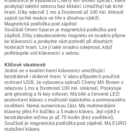
Klávesnice je vybavena Cherry MX Brown spínači, které
poskytují taktilní odezvu bez klikání. Umožňují tak tiché
hraní. Díky odezvě 1 ms a životností až 100 mil. kliknutí
zajistí rychlé reakce ve hře s dlouhou výdrží.
Magnetická podložka pod zápěstí
Součástí Omen Spacer je magnetická podložka pod
zápěstí. Díky zabudovanému magnetu se snadno připne
ke klávesnici a poskytne vám pohodlí při dlouhých
hodinách hraní. Lze jí také snadno odejmout, když
potřebujete vzít klávesnici s sebou.
Klíčové vlastnosti
Jedná se o kvalitní herní klávesnici umožňující
bezdrátové i drátové hraní. V obou případech používá
rozhraní USB. Je vybavena spínači Cherry MX Brown s
odezvou 1 ms a životností 100 mil. stisknutí. Poskytuje
anti-ghosting a N-key rollover. Má bílé a červené LED
podsvícení kláves s možností statického a animovaného
osvětlení. Nemá numerickou část. Má multimediální
klávesy přes Fn tlačítko a 5 makro kláves. Její výdrž v
bezdrátovém režimu je až 75 hodin (bez osvětlení).
Součástí je magnetická podložka pod zápěstí. Má EURO
rozložení kláves.