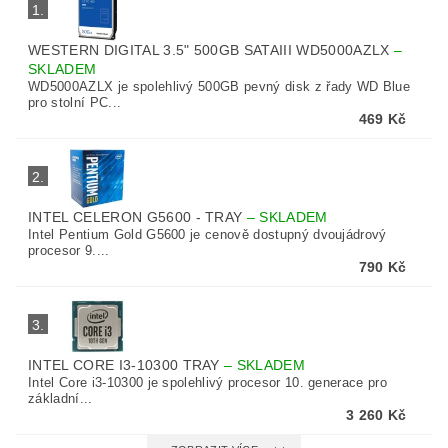
1.
WESTERN DIGITAL 3.5" 500GB SATAIII WD5000AZLX
–
SKLADEM
WD5000AZLX je spolehlivý 500GB pevný disk z řady WD Blue
pro stolní PC...
469 Kč
2.
INTEL CELERON G5600 - TRAY
–
SKLADEM
Intel Pentium Gold G5600 je cenově dostupný dvoujádrový
procesor 9....
790 Kč
3.
INTEL CORE I3-10300 TRAY
–
SKLADEM
Intel Core i3-10300 je spolehlivý procesor 10. generace pro
základní...
3 260 Kč