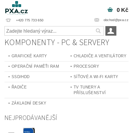
0 Kč
obchod@pxa.cz
+420 775 733 650
KOMPONENTY - PC & SERVERY
GRAFICKÉ KARTY
CHLADIČE A VENTILÁTORY
OPERAČNÍ PAMĚŤI RAM
PROCESORY
SSD/HDD
SÍŤOVÉ A WI-FI KARTY
ŘADIČE
TV TUNERY A
PŘÍSLUŠENSTVÍ
ZÁKLADNÍ DESKY
NEJPRODÁVANĚJŠÍ