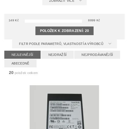
ZOBRAZIT VÍCE
149
Kč
8899
Kč
POLOŽEK K ZOBRAZENÍ:
20
FILTR PODLE PARAMETRŮ, VLASTNOSTÍ A VÝROBCŮ
NEJLEVNĚJŠÍ
NEJDRAŽŠÍ
NEJPRODÁVANĚJŠÍ
ABECEDNĚ
20
položek celkem