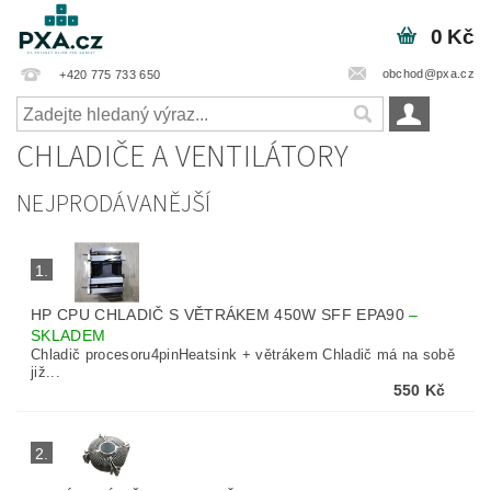
0 Kč
obchod@pxa.cz
+420 775 733 650
CHLADIČE A VENTILÁTORY
NEJPRODÁVANĚJŠÍ
1.
HP CPU CHLADIČ S VĚTRÁKEM 450W SFF EPA90
–
SKLADEM
Chladič procesoru4pinHeatsink + větrákem Chladič má na sobě
již...
550 Kč
2.