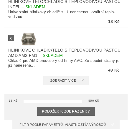
HLINÍKOVÉ TĚLO/CHLADIČ S TEPLOVODIVOU PASTOU
INTEL
–
SKLADEM
Univerzální hliníkový chladič s již nanesenou kvalitní teplo-
vodivou...
18 Kč
3.
HLINÍKOVÉ CHLADIČ/TĚLO S TEPLOVODIVOU PASTOU
AMD AM2 FM1
–
SKLADEM
Chladič pro AMD procesory od firmy AVC. Ze spodní strany je
již nanesena...
49 Kč
ZOBRAZIT VÍCE
18
Kč
550
Kč
POLOŽEK K ZOBRAZENÍ:
7
FILTR PODLE PARAMETRŮ, VLASTNOSTÍ A VÝROBCŮ