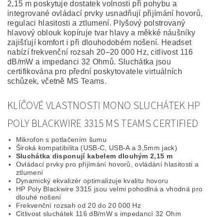
2,15 m poskytuje dostatek volnosti při pohybu a
integrované ovládací prvky usnadňují přijímání hovorů,
regulaci hlasitosti a ztlumení. Plyšový polstrovaný
hlavový oblouk kopíruje tvar hlavy a měkké náušníky
zajišťují komfort i při dlouhodobém nošení. Headset
nabízí frekvenční rozsah 20–20 000 Hz, citlivost 116
dB/mW a impedanci 32 Ohmů. Sluchátka jsou
certifikována pro přední poskytovatele virtuálních
schůzek, včetně MS Teams.
KLÍČOVÉ VLASTNOSTI MONO SLUCHÁTEK HP
POLY BLACKWIRE 3315 MS TEAMS CERTIFIED
Mikrofon s potlačením šumu
Široká kompatibilita (USB-C, USB-A a 3,5mm jack)
Sluchátka disponují kabelem dlouhým 2,15 m
Ovládací prvky pro přijímání hovorů, ovládání hlasitosti a
ztlumení
Dynamický ekvalizér optimalizuje kvalitu hovoru
HP Poly Blackwire 3315 jsou velmi pohodlná a vhodná pro
dlouhé nošení
Frekvenční rozsah od 20 do 20 000 Hz
Citlivost sluchátek 116 dB/mW s impedancí 32 Ohm