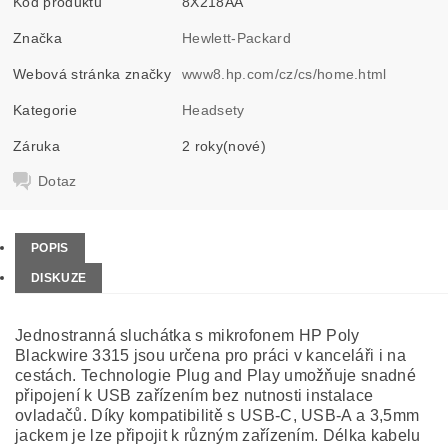
Kód produktu
8X218AA
Značka
Hewlett-Packard
Webová stránka značky
www8.hp.com/cz/cs/home.html
Kategorie
Headsety
Záruka
2 roky(nové)
Dotaz
POPIS
DISKUZE
Jednostranná sluchátka s mikrofonem HP Poly
Blackwire 3315 jsou určena pro práci v kanceláři i na
cestách. Technologie Plug and Play umožňuje snadné
připojení k USB zařízením bez nutnosti instalace
ovladačů. Díky kompatibilitě s USB-C, USB-A a 3,5mm
jackem je lze připojit k různým zařízením. Délka kabelu