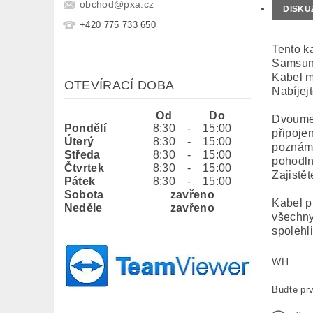
obchod
@
pxa.cz
DISKU
+420 775 733 650
Tento k
Samsung
Kabel m
OTEVÍRACÍ DOBA
Nabíjejt
Od
Do
Dvoumet
Pondělí
8:30
-
15:00
připoje
Úterý
8:30
-
15:00
poznámk
Středa
8:30
-
15:00
pohodln
Čtvrtek
8:30
-
15:00
Zajistě
Pátek
8:30
-
15:00
Sobota
zavřeno
Kabel p
Neděle
zavřeno
všechny
spolehl
WH
Buďte prv