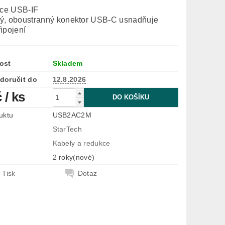
ace USB-IF
ý, oboustranný konektor USB-C usnadňuje
ipojení
ost
Skladem
doručit do
12.8.2026
č
/ ks
uktu
USB2AC2M
StarTech
e
Kabely a redukce
2 roky(nové)
Tisk
Dotaz