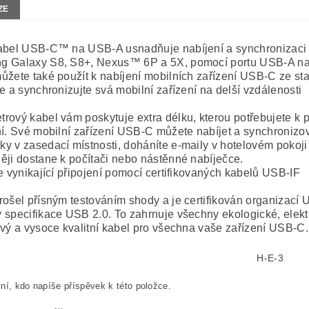
ZE
abel USB-C™ na USB-A usnadňuje nabíjení a synchronizaci 
 Galaxy S8, S8+, Nexus™ 6P a 5X, pomocí portu USB-A na
ůžete také použít k nabíjení mobilních zařízení USB-C ze st
e a synchronizujte svá mobilní zařízení na delší vzdálenosti
rový kabel vám poskytuje extra délku, kterou potřebujete k 
ní. Své mobilní zařízení USB-C můžete nabíjet a synchronizova
y v zasedací místnosti, doháníte e-maily v hotelovém pokoji 
ěji dostane k počítači nebo nástěnné nabíječce.
te vynikající připojení pomocí certifikovaných kabelů USB-IF
rošel přísným testováním shody a je certifikován organizac
 specifikace USB 2.0. To zahrnuje všechny ekologické, elektr
ivý a vysoce kvalitní kabel pro všechna vaše zařízení USB-C.
H-E-3
ní, kdo napíše příspěvek k této položce.