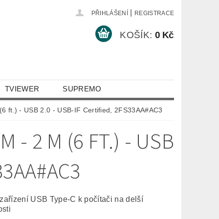
|
PŘIHLÁŠENÍ
REGISTRACE
KOŠÍK:
0 Kč
TVIEWER
SUPREMO
6 ft.) - USB 2.0 - USB-IF Certified, 2FS33AA#AC3
- 2 M (6 FT.) - USB
S33AA#AC3
 zařízení USB Type-C k počítači na delší
sti