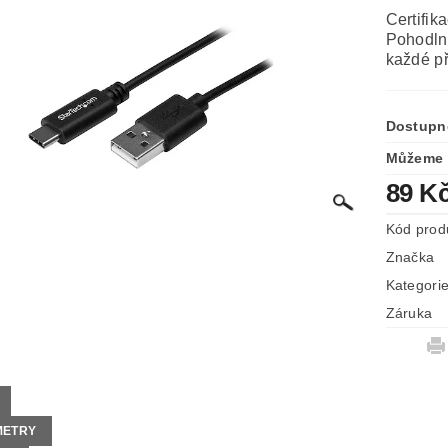
Certifik
Pohodln
každé př
Dostupn
Můžeme 
89 K
Kód prod
Značka
Kategori
Záruka
METRY