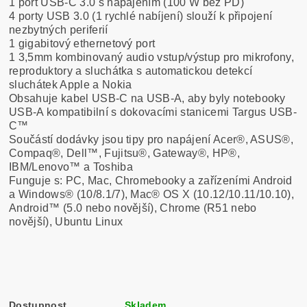
1 port USB-C 3.0 s napájením (100 W bez PD)
4 porty USB 3.0 (1 rychlé nabíjení) slouží k připojení
nezbytných periferií
1 gigabitový ethernetový port
1 3,5mm kombinovaný audio vstup/výstup pro mikrofony,
reproduktory a sluchátka s automatickou detekcí
sluchátek Apple a Nokia
Obsahuje kabel USB-C na USB-A, aby byly notebooky
USB-A kompatibilní s dokovacími stanicemi Targus USB-
C™
Součástí dodávky jsou tipy pro napájení Acer®, ASUS®,
Compaq®, Dell™, Fujitsu®, Gateway®, HP®,
IBM/Lenovo™ a Toshiba
Funguje s: PC, Mac, Chromebooky a zařízeními Android
a Windows® (10/8.1/7), Mac® OS X (10.12/10.11/10.10),
Android™ (5.0 nebo novější), Chrome (R51 nebo
novější), Ubuntu Linux
Dostupnost
Skladem