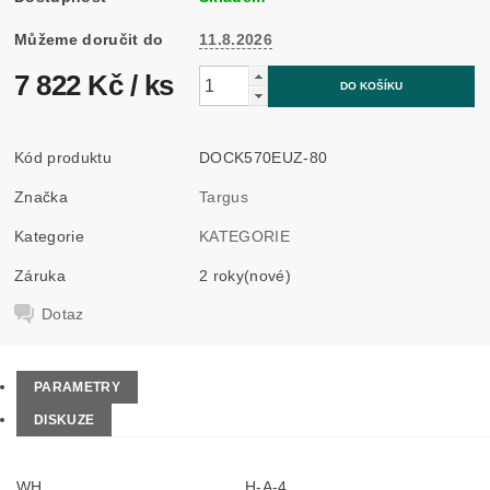
Můžeme doručit do
11.8.2026
7 822 Kč
/ ks
Kód produktu
DOCK570EUZ-80
Značka
Targus
Kategorie
KATEGORIE
Záruka
2 roky(nové)
Dotaz
PARAMETRY
DISKUZE
WH
H-A-4