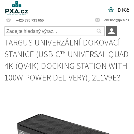
0 Kč
obchod@pxa.cz
+420 775 733 650
TARGUS UNIVERZÁLNÍ DOKOVACÍ
STANICE (USB-C™ UNIVERSAL QUAD
4K (QV4K) DOCKING STATION WITH
100W POWER DELIVERY), 2L1V9E3