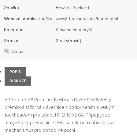
Značka
Hewlett-Packard
Webová stránka značky
www8.hp.com/cz/cs/home.html
Kategorie
Klávesnice a myši
Záruka
2 roky(nové)
Dotaz
POPIS
DISKUZE
HP Elite x2 G8 Premium Keyboard (55G42AA#ABB) je
prémiová stříbrná klávesnice s podsvícením a velkým
touchpadem pro tablet HP Elite x2 G8. Připojuje se
magneticky přes 8-pin POGO konektor a nabízí scissor
mechanismus pro pohodlné psaní.