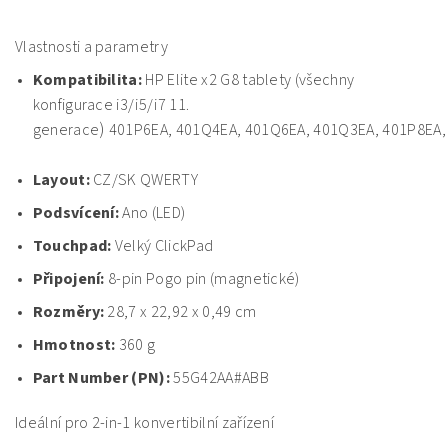
Vlastnosti a parametry
Kompatibilita:
HP Elite x2 G8 tablety (všechny
konfigurace i3/i5/i7 11.
)
generace
401P6EA, 401Q4EA, 401Q6EA, 401Q3EA, 401P8EA,
Layout:
CZ/SK QWERTY
Podsvícení:
Ano (LED)
Touchpad:
Velký ClickPad
Připojení:
8-pin Pogo pin (magnetické)
Rozměry:
28,7 x 22,92 x 0,49 cm
Hmotnost:
360 g
Part Number (PN):
55G42AA#ABB
Ideální pro 2-in-1 konvertibilní zařízení