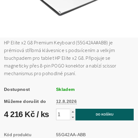
HP Elite x2 G8 Premium Keyboard (55G42AA#ABB) je
prémiová stříbrná klávesnice s podsvícením a velkým
touchpadem pro tablet HP Elite x2 G8. Připojuje se
magneticky přes 8-pin POGO konektor a nabízí scissor
mechanismus pro pohodlné psaní.
Dostupnost
Skladem
Můžeme doručit do
12.8.2026
4 216 Kč
/ ks
Kód produktu
55G42AA-ABB