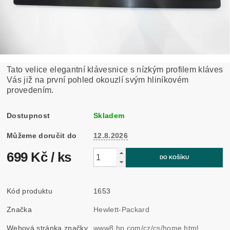
Tato velice elegantní klávesnice s nízkým profilem kláves
Vás již na první pohled okouzlí svým hliníkovém
provedením.
Dostupnost
Skladem
Můžeme doručit do
12.8.2026
699 Kč
/ ks
Kód produktu
1653
Značka
Hewlett-Packard
Webová stránka značky
www8.hp.com/cz/cs/home.html