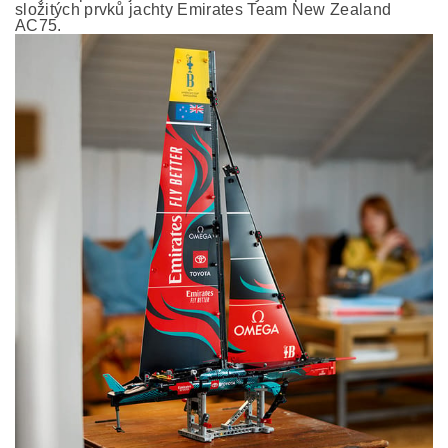
složitých prvků jachty Emirates Team New Zealand
AC75.