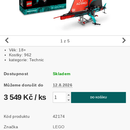
1
z 5
Věk: 18+
Kostky: 962
kategorie: Technic
Dostupnost
Skladem
Můžeme doručit do
12.8.2026
3 549 Kč
/ ks
Kód produktu
42174
Značka
LEGO