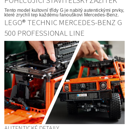
POHLCUJÍCÍ STAVITELSKÝ ZÁŽITEK
Tento model kultovní třídy G je nabitý autentickými prvky,
které zrychlí tep každému fanouškovi Mercedes-Benz.
LEGO® TECHNIC MERCEDES-BENZ G
500 PROFESSIONAL LINE
AUTENTICKÉ DETAILY