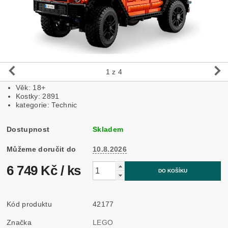
1
z 4
Věk: 18+
Kostky: 2891
kategorie: Technic
Dostupnost
Skladem
Můžeme doručit do
10.8.2026
6 749 Kč
/ ks
Kód produktu
42177
Značka
LEGO