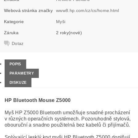
Webová stránka značky
www8.hp.com/cz/cs/home.html
Kategorie
Myši
Záruka
2 roky(nové)
Dotaz
POPIS
PARAMETRY
DISKUZE
HP Bluetooth Mouse Z5000
Myš HP Z5000 Bluetooth umožňuje snadné procházení
v různých operačních systémech. Pozoruhodně stylová,
obouruční a snadno použitelná bez kabelů či přijímačů.
Splývající lesklý kryt myši HP Bluetooth Z5000 doplňují