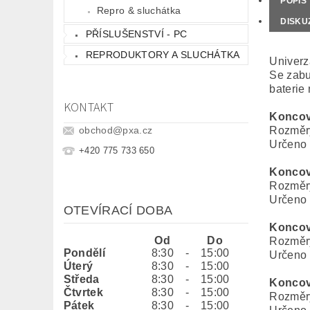
POPIS
Repro & sluchátka
DISKU
PŘÍSLUŠENSTVÍ - PC
REPRODUKTORY A SLUCHÁTKA
Univerz
Se zabu
baterie
KONTAKT
Koncov
Rozměry
obchod
@
pxa.cz
Určeno 
+420 775 733 650
Koncov
Rozměry
Určeno 
OTEVÍRACÍ DOBA
Koncov
Od
Do
Rozměry
Pondělí
8:30
-
15:00
Určeno 
Úterý
8:30
-
15:00
Středa
8:30
-
15:00
Koncov
Čtvrtek
8:30
-
15:00
Rozměry
Pátek
8:30
-
15:00