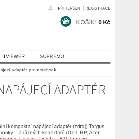
|
PŘIHLÁŠENÍ
REGISTRACE
KOŠÍK:
0 Kč
TVIEWER
SUPREMO
ájecí adaptér pro notebook
NAPÁJECÍ ADAPTÉR
lní kompaktní napájecí adaptér (zdroj) Targus
booky, 10 různých konektorů (Dell, HP, Acer,
msung, Fujitsu, Toshiba, IBM, Lenovo,