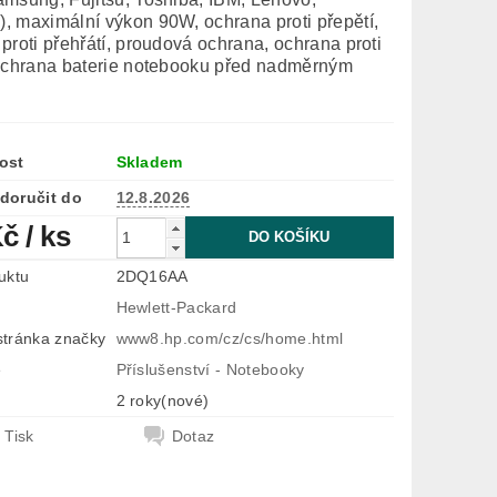
 maximální výkon 90W, ochrana proti přepětí,
proti přehřátí, proudová ochrana, ochrana proti
 ochrana baterie notebooku před nadměrným
ost
Skladem
doručit do
12.8.2026
Kč
/ ks
uktu
2DQ16AA
Hewlett-Packard
tránka značky
www8.hp.com/cz/cs/home.html
e
Příslušenství - Notebooky
2 roky(nové)
Tisk
Dotaz