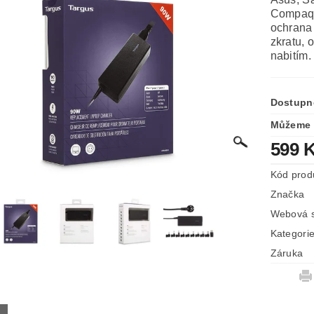
Compaq),
ochrana 
zkratu,
nabitím.
Dostupn
Můžeme 
599 
Kód prod
Značka
Webová s
Kategori
Záruka