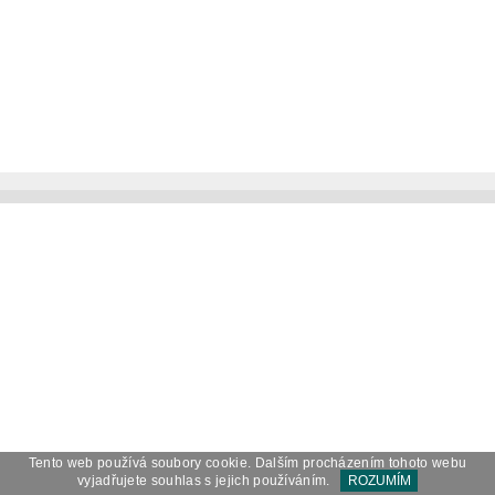
Tento web používá soubory cookie. Dalším procházením tohoto webu
vyjadřujete souhlas s jejich používáním.
ROZUMÍM