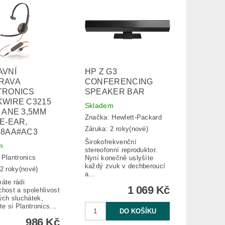
AVNÍ
HP Z G3
RAVA
CONFERENCING
TRONICS
SPEAKER BAR
KWIRE C3215
Skladem
 ANE 3,5MM
Značka:
Hewlett-Packard
E-EAR,
Záruka: 2 roky(nové)
58AA#AC3
Širokofrekvenční
m
stereofonní reproduktor.
:
Plantronics
Nyní konečně uslyšíte
každý zvuk v dechberoucí
2 roky(nové)
a...
áte rádi
1 069 Kč
host a spolehlivost
ých sluchátek,
te si Plantronics...
986 Kč