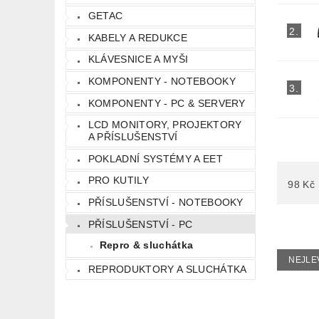
GETAC
2.
KABELY A REDUKCE
KLÁVESNICE A MYŠI
KOMPONENTY - NOTEBOOKY
3.
KOMPONENTY - PC & SERVERY
LCD MONITORY, PROJEKTORY
A PŘÍSLUŠENSTVÍ
POKLADNÍ SYSTÉMY A EET
PRO KUTILY
98
Kč
PŘÍSLUŠENSTVÍ - NOTEBOOKY
PŘÍSLUŠENSTVÍ - PC
Repro & sluchátka
NEJLE
REPRODUKTORY A SLUCHÁTKA