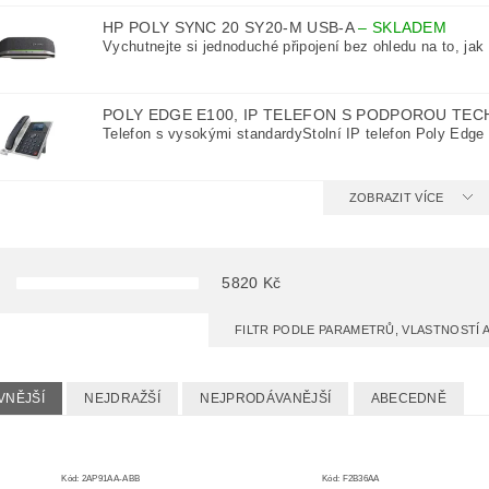
HP POLY SYNC 20 SY20-M USB-A
–
SKLADEM
Vychutnejte si jednoduché připojení bez ohledu na to, jak 
POLY EDGE E100, IP TELEFON S PODPOROU TE
Telefon s vysokými standardyStolní IP telefon Poly Edge 
ZOBRAZIT VÍCE
5820
Kč
FILTR PODLE PARAMETRŮ, VLASTNOSTÍ
VNĚJŠÍ
NEJDRAŽŠÍ
NEJPRODÁVANĚJŠÍ
ABECEDNĚ
Kód:
2AP91AA-ABB
Kód:
F2B36AA