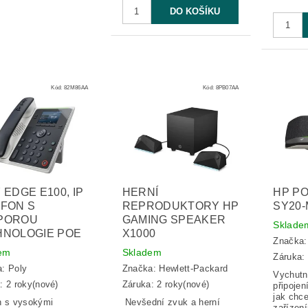
Kód:
82M86AA
Kód:
8PB07AA
 EDGE E100, IP
HERNÍ
HP PO
FON S
REPRODUKTORY HP
SY20-
POROU
GAMING SPEAKER
Sklade
HNOLOGIE POE
X1000
Značka
em
Skladem
Záruka: 
a:
Poly
Značka:
Hewlett-Packard
Vychutn
: 2 roky(nové)
Záruka: 2 roky(nové)
připojen
jak chce
n s vysokými
Nevšední zvuk a herní
zařízení