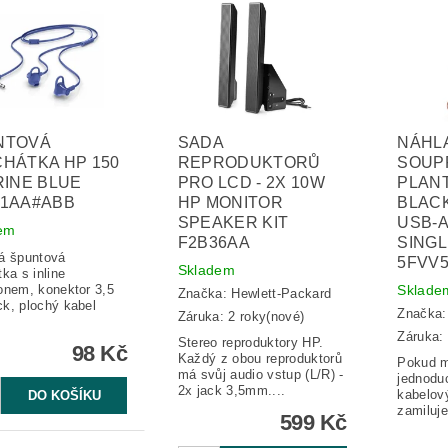
NTOVÁ
SADA
NÁHL
HÁTKA HP 150
REPRODUKTORŮ
SOUP
RINE BLUE
PRO LCD - 2X 10W
PLAN
91AA#ABB
HP MONITOR
BLAC
SPEAKER KIT
USB-A
em
F2B36AA
SINGL
á špuntová
5FVV
Skladem
ka s inline
onem, konektor 3,5
Sklade
Značka:
Hewlett-Packard
k, plochý kabel
Značka
Záruka: 2 roky(nové)
Záruka: 
Stereo reproduktory HP.
98 Kč
Každý z obou reproduktorů
Pokud m
má svůj audio vstup (L/R) -
jednoduc
2x jack 3,5mm....
kabelov
zamiluje
599 Kč