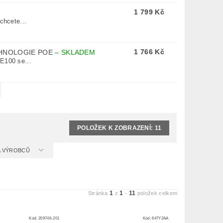
1 799 Kč
chcete...
1 766 Kč
CHNOLOGIE POE
–
SKLADEM
E100 se...
POLOŽEK K ZOBRAZENÍ:
11
 A VÝROBCŮ
1
1
11
Stránka
z
-
položek celkem
Kód:
209746-201
Kód:
647Y2AA