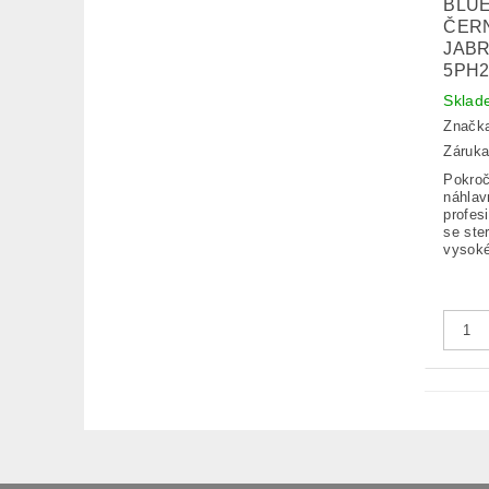
BLU
ČERN
JABR
5PH
Sklad
Značk
Záruka
Pokroč
náhlav
profes
se ste
vysoké