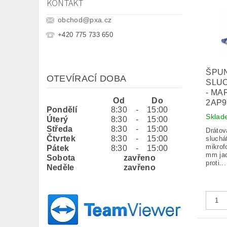
KONTAKT
obchod
@
pxa.cz
+420 775 733 650
ŠPU
OTEVÍRACÍ DOBA
SLUC
- MA
Od
Do
2AP
Pondělí
8:30
-
15:00
Sklad
Úterý
8:30
-
15:00
Středa
8:30
-
15:00
Drátov
Čtvrtek
8:30
-
15:00
sluchát
mikrof
Pátek
8:30
-
15:00
mm jac
Sobota
zavřeno
proti...
Neděle
zavřeno