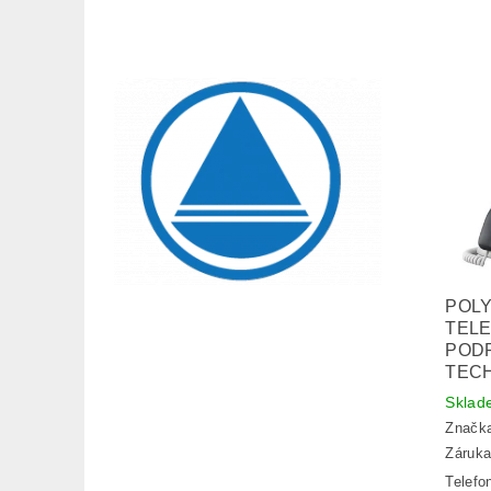
POLY
TELE
POD
TEC
Sklad
Značk
Záruka
Telefo