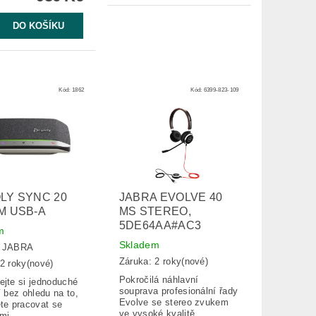
Kód:
1862
Kód:
6399-823-109
LY SYNC 20
JABRA EVOLVE 40
M USB-A
MS STEREO,
5DE64AA#AC3
m
Skladem
:
JABRA
Záruka: 2 roky(nové)
2 roky(nové)
Pokročilá náhlavní
ejte si jednoduché
souprava profesionální řady
í bez ohledu na to,
Evolve se stereo zvukem
te pracovat se
ve vysoké kvalitě,...
mi -...