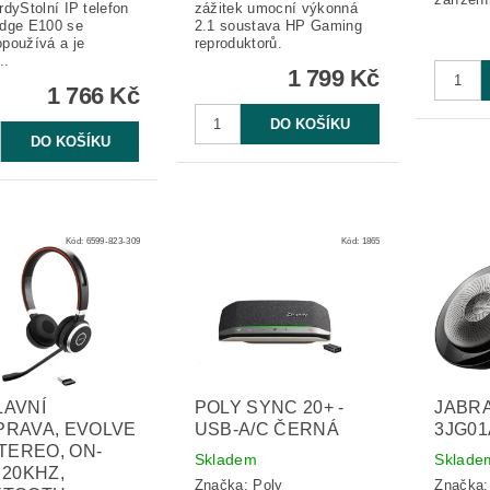
rdyStolní IP telefon
zážitek umocní výkonná
dge E100 se
2.1 soustava HP Gaming
používá a je
reproduktorů.
..
1 799 Kč
1 766 Kč
Kód:
6599-823-309
Kód:
1865
LAVNÍ
POLY SYNC 20+ -
JABRA
RAVA, EVOLVE
USB-A/C ČERNÁ
3JG0
STEREO, ON-
Skladem
Sklade
 20KHZ,
Značka:
Poly
Značka