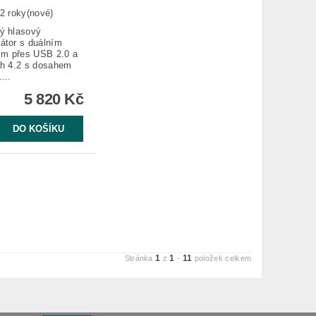
2 roky(nové)
ý hlasový
átor s duálním
ním přes USB 2.0 a
th 4.2 s dosahem
...
5 820 Kč
1
1
11
Stránka
z
-
položek celkem