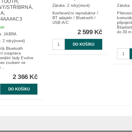
ETOOTH,
Záruka: 2 roky(nové)
Záruka: 
Ý/STŘÍBRNÁ,
A,
Konferenční reproduktor /
Přenosn
BT adaptér / Bluetooth /
komunik
24AA#AC3
USB-A/C
připoje
em
Bluetoo
2 599 Kč
do 30 m.
a:
JABRA
: 2 roky(nové)
ilá Bluetooth
ní souprava
ionální řady Evolve
reo zvukem ve
...
2 366 Kč