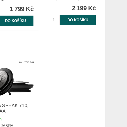
2 199 Kč
1 799 Kč
Kód:
7710-309
 SPEAK 710,
1AA
m
:
JABRA