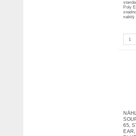
standa
Poly E
snadno
nabitý.
NÁH
SOUP
65, 
EAR,