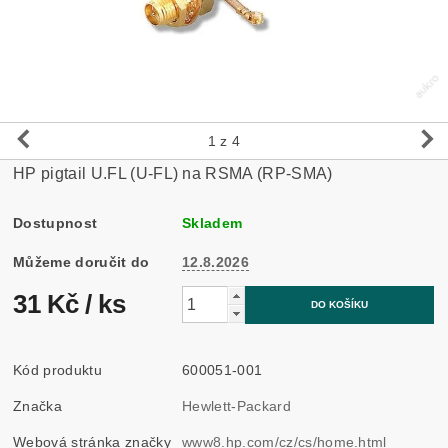
1
z 4
HP pigtail U.FL (U-FL) na RSMA (RP-SMA)
Dostupnost
Skladem
Můžeme doručit do
12.8.2026
31 Kč
/ ks
Kód produktu
600051-001
Značka
Hewlett-Packard
Webová stránka značky
www8.hp.com/cz/cs/home.html